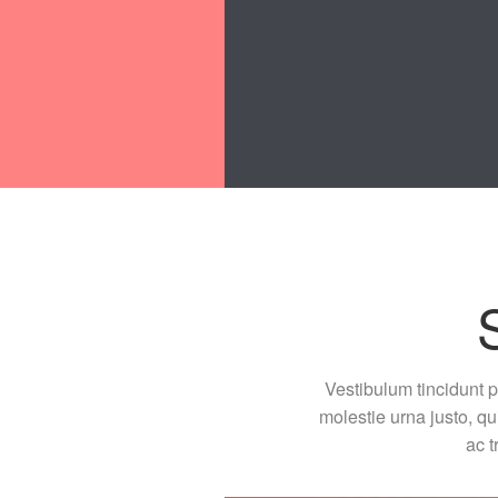
Vestibulum tincidunt p
molestie urna justo, q
ac t