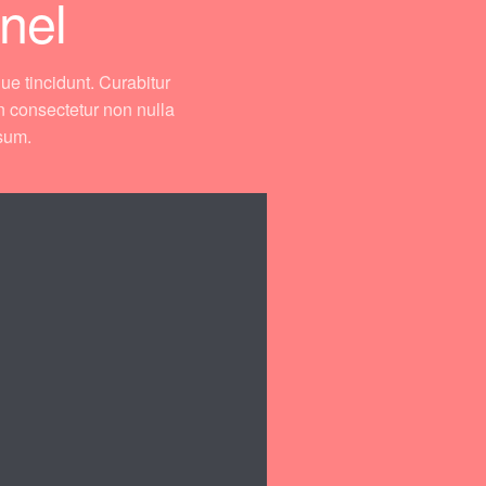
nel
ue tincidunt. Curabitur
n consectetur non nulla
psum.