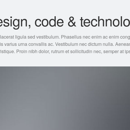
sign, code & technol
lacerat ligula sed vestibulum. Phasellus nec enim ac enim cong
uis varius urna convallis ac. Vestibulum nec dictum nulla. Aenea
ristique. Proin nibh dolor, rutrum et sollicitudin nec, semper at i