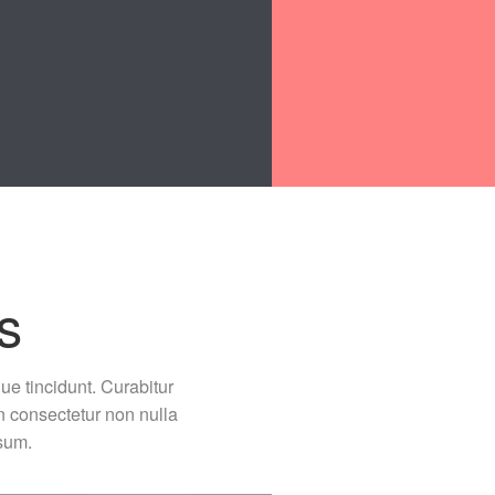
s
ue tincidunt. Curabitur
n consectetur non nulla
psum.