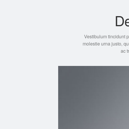
De
Vestibulum tincidunt p
molestie urna justo, q
ac t