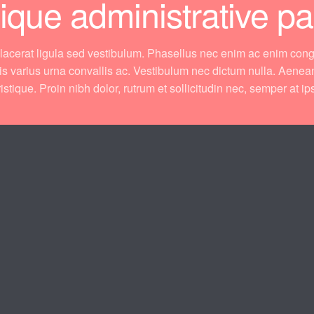
ique administrative pa
lacerat ligula sed vestibulum. Phasellus nec enim ac enim cong
uis varius urna convallis ac. Vestibulum nec dictum nulla. Aenea
ristique. Proin nibh dolor, rutrum et sollicitudin nec, semper at i