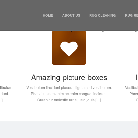
HOME
ABOUT US
RUG CLEANING
RUG RE
s
Amazing picture boxes
tibulum.
Vestibulum tincidunt placerat ligula sed vestibulum.
Vestibu
idunt.
Phasellus nec enim ac enim congue tincidunt.
Phase
…]
Curabitur molestie urna justo, quis […]
C