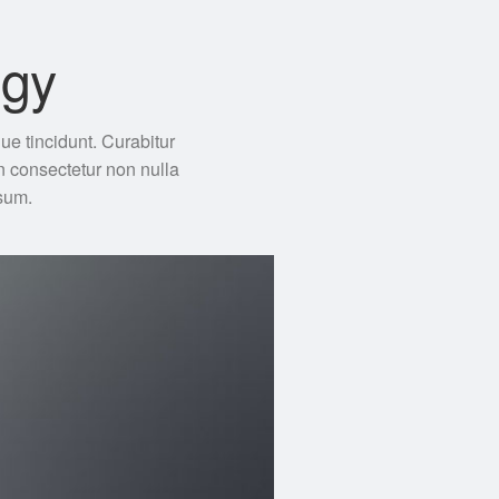
ogy
ue tincidunt. Curabitur
n consectetur non nulla
psum.