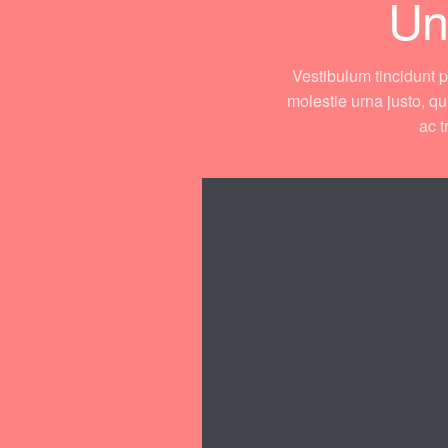
Un
Vestibulum tincidunt p
molestie urna justo, q
ac t