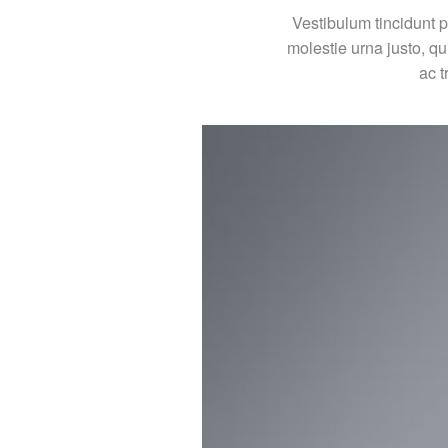
Vestibulum tincidunt p
molestie urna justo, q
ac t