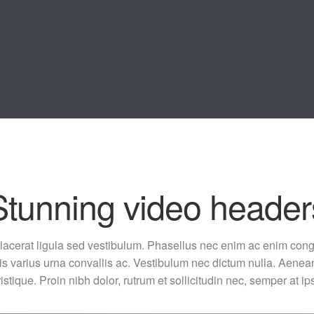
Stunning video header
lacerat ligula sed vestibulum. Phasellus nec enim ac enim cong
uis varius urna convallis ac. Vestibulum nec dictum nulla. Aenea
ristique. Proin nibh dolor, rutrum et sollicitudin nec, semper at i